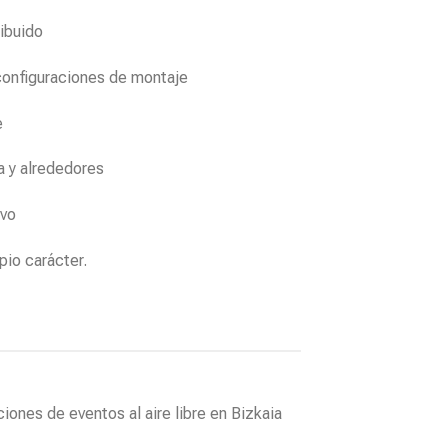
ribuido
configuraciones de montaje
e
a y alrededores
ivo
pio carácter.
ones de eventos al aire libre en Bizkaia