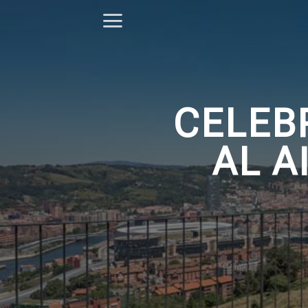
Saltar
al
contenido
CELEB
AL A