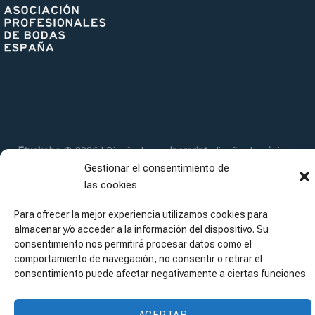
Etxekobe
© 2026 | Diseñada por
Iparprint
,
diseño de páginas
Gestionar el consentimiento de
web
Aviso Legal
|
Política de cookies
|
Política de privacidad
|
las cookies
Declaración de accesibilidad
|
Sitemap
Para ofrecer la mejor experiencia utilizamos cookies para
almacenar y/o acceder a la información del dispositivo. Su
consentimiento nos permitirá procesar datos como el
comportamiento de navegación, no consentir o retirar el
consentimiento puede afectar negativamente a ciertas funciones
ACEPTAR