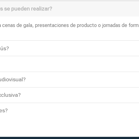
s se pueden realizar?
 cenas de gala, presentaciones de producto o jornadas de form
nús?
udiovisual?
xclusiva?
nes?