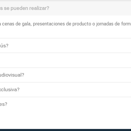
s se pueden realizar?
 cenas de gala, presentaciones de producto o jornadas de form
nús?
udiovisual?
xclusiva?
nes?