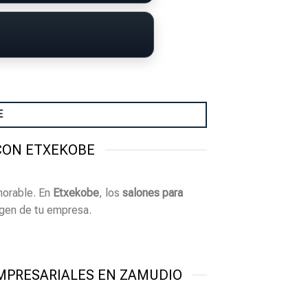
E
CON ETXEKOBE
morable. En
Etxekobe
, los
salones para
agen de tu empresa.
MPRESARIALES EN ZAMUDIO